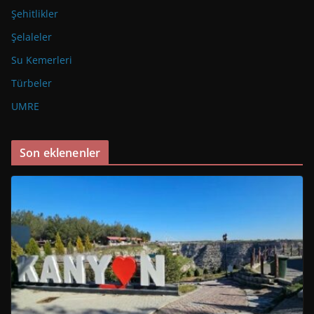
Şehitlikler
Şelaleler
Su Kemerleri
Türbeler
UMRE
Son eklenenler