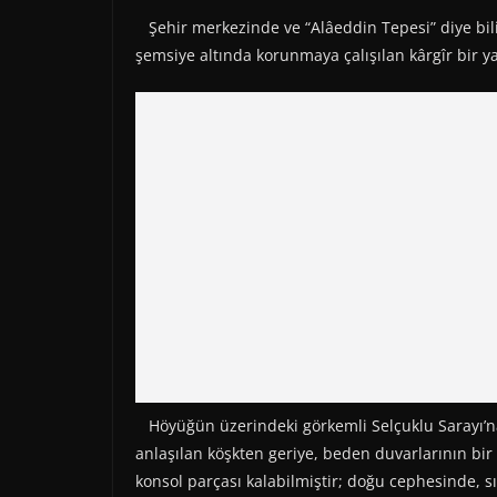
Şehir merkezinde ve “Alâeddin Tepesi” diye bi
şemsiye altında korunmaya çalışılan kârgîr bir yap
Höyüğün üzerindeki görkemli Selçuklu Sarayı’na â
anlaşılan köşkten geriye, beden duvarlarının bir 
konsol parçası kalabilmiştir; doğu cephesinde, sıv