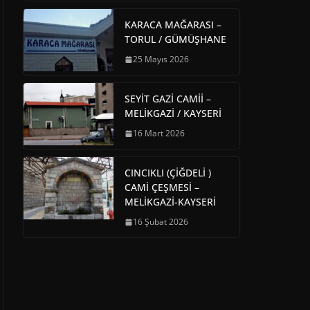
KARACA MAĞARASI –
TORUL / GÜMÜŞHANE
25 Mayıs 2026
SEYİT GAZİ CAMİİ –
MELİKGAZİ / KAYSERİ
16 Mart 2026
CINCIKLI (ÇİĞDELİ )
CAMİ ÇEŞMESİ –
MELİKGAZİ-KAYSERİ
16 Şubat 2026