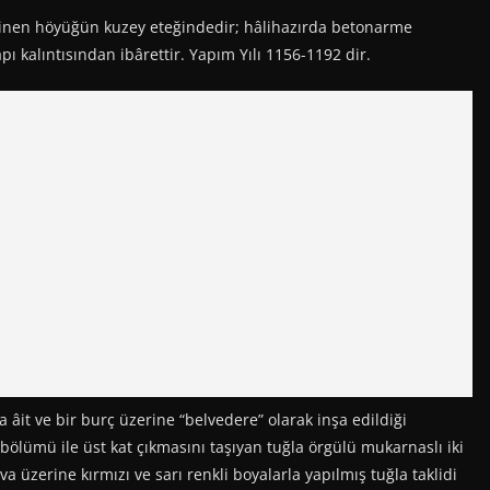
linen höyüğün kuzey eteğindedir; hâlihazırda betonarme
ı kalıntısından ibârettir. Yapım Yılı 1156-1192 dir.
it ve bir burç üzerine “belvedere” olarak inşa edildiği
bölümü ile üst kat çıkmasını taşıyan tuğla örgülü mukarnaslı iki
a üzerine kırmızı ve sarı renkli boyalarla yapılmış tuğla taklidi