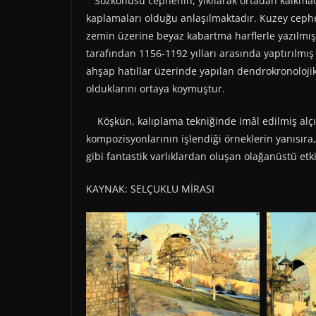
Sözkonusu cephenin, yıkılarak ortadan kalkmada
kaplamaları olduğu anlaşılmaktadır. Kuzey cephes
zemin üzerine beyaz kabartma harflerle yazılmış ç
tarafından 1156-1192 yılları arasında yaptırılmış
ahşap hatıllar üzerinde yapılan dendrokronolojik 
olduklarını ortaya koymuştur.
Köşkün, kalıplama tekniğinde imâl edilmiş alçı 
kompozisyonlarının işlendiği örneklerin yanısıra, i
gibi fantastik varlıklardan oluşan olağanüstü etki
KAYNAK: SELÇUKLU MİRASI