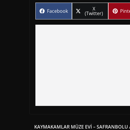
Share
X
Share
Sha
Facebook
Pint
on
(Twitter)
on
on
KAYMAKAMLAR MÜZE EVİ – SAFRANBOLU 