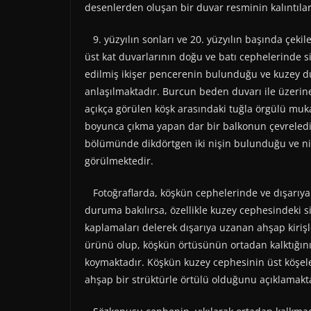
desenlerden oluşan bir duvar resminin kalıntıları
9. yüzyılın sonları ve 20. yüzyılın başında çeki
üst kat duvarlarının doğu ve batı cephelerinde siv
edilmiş ikişer pencerenin bulunduğu ve kuzey duv
anlaşılmaktadır. Burcun beden duvarı ile üzerine
açıkça görülen köşk arasındaki tuğla örgülü muka
boyunca çıkma yapan dar bir balkonun çevreledi
bölümünde dikdörtgen iki nişin bulunduğu ve niş
görülmektedir.
Fotoğraflarda, köşkün cephelerinde ve dışarıya 
duruma bakılırsa, özellikle kuzey cephesindeki si
kaplamaları delerek dışarıya uzanan ahşap kiriş
ürünü olup, köşkün örtüsünün ortadan kalktığını
koymaktadır. Köşkün kuzey cephesinin üst köşel
ahşap bir strüktürle örtülü olduğunu açıklamakt