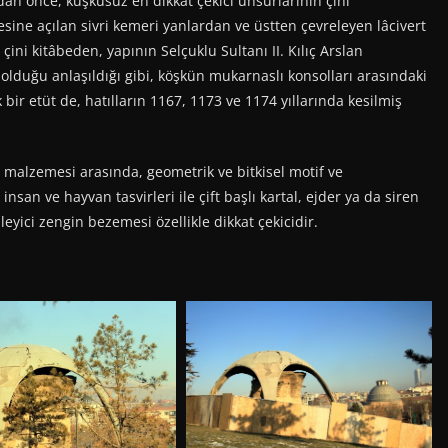
n önce, kuşkusuz en dikkat çekici unsurlarının çini
ine açılan sivri kemeri yanlardan ve üstten çevreleyen lâcivert
ini kitâbeden, yapının Selçuklu Sultanı II. Kılıç Arslan
 olduğu anlaşıldığı gibi, köşkün mukarnaslı konsolları arasındaki
bir etüt de, hatılların 1167, 1173 ve 1174 yıllarında kesilmiş
malzemesi arasında, geometrik ve bitkisel motif ve
nsan ve hayvan tasvirleri ile çift başlı kartal, ejder ya da siren
leyici zengin bezemesi özellikle dikkat çekicidir.