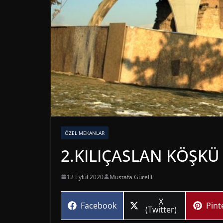
ÖZEL MEKANLAR
2.KILIÇASLAN KÖŞKÜ
12 Eylül 2020
Mustafa Gürelli
Share
X
Share
Sha
Facebook
Pint
on
(Twitter)
on
on