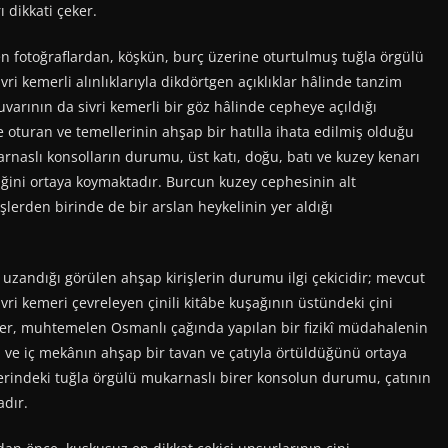
 dikkati çeker.
len fotoğraflardan, köşkün, burç üzerine oturtulmuş tuğla örgülü
ri kemerli alınlıklarıyla dikdörtgen açıklıklar hâlinde tanzim
arının da sivri kemerli bir göz hâlinde cepheye açıldığı
 oturan ve temellerinin ahşap bir hatılla ihata edilmiş olduğu
rnaslı konsolların durumu, üst katı, doğu, batı ve kuzey kenarı
ğini ortaya koymaktadır. Burcun kuzey cephesinin alt
lerden birinde de bir arslan heykelinin yer aldığı
uzandığı görülen ahşap kirişlerin durumu ilgi çekicidir; mevcut
vri kemeri çevreleyen çinili kitâbe kuşağının üstündeki çini
ler, muhtemelen Osmanlı çağında yapılan bir fizikî müdahalenin
 ve iç mekânın ahşap bir tavan ve çatıyla örtüldüğünü ortaya
erindeki tuğla örgülü mukarnaslı birer konsolun durumu, çatının
adır.