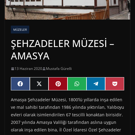
MÜZELER
ŞEHZADELER MÜZESİ –
AMASYA
13 Haziran 2020
Mustafa Gürelli
Share
Share
Share
Share
Share
Share
F
X
P
W
T
P
on
on
on
on
on
on
a
(
i
h
e
o
c
T
n
a
l
c
Amasya Şehzadeler Müzesi, 1800’lü yıllarda inşa edilen
e
w
t
t
e
k
b
i
e
s
g
e
ve mal sahibi tarafından 1986 yılında yıktırılan, Yalıboyu
o
t
r
A
r
t
o
t
e
p
a
evleri olarak isimlendirilen 67 tescilli konaktan birisidir.
k
e
s
p
m
2007 yılında Amasya Valiliği tarafından aslına uygun
r
t
)
olarak inşa edilen bina, İl Özel İdaresi Özel Şehzadeler