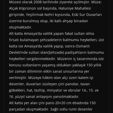
Müzesi olarak 2008 tarihinde ziyarete açılmıştır. Müze;
Alçak Köprünün sol başında, Hatuniye Mahallesi
girişinde, Yeşilırmak Nehri kıyısında, Eski Sur Duvarları
üzerine kurulmuş olup, iki katlı ahşap binadan
oluşmaktadır.
Alt katta Amasya’da valilik yapan fakat sultan olma
fırsatı bulamayan şehzadelerin balmumu heykelleri, üst
katta ise Amasya’da valilik yapıp, sonra Osmanlı
Devleti’nde sultan olan(Şehzade) padişahların balmumu
heykelleri sergilenmektedir. Müzenin iç tasarımında söz
konusu sultanların yaşamış oldukları yaklaşık 150 yıllık
bir zaman diliminin etkin sanat unsurlarına yer
verilmiştir. Müzeye hâkim olan alçı üzeri kalem işi
desenler, duvarları süsleyen çini panolar, tavan
göbekleri, hat, tezhip, minyatür ve ebrular 14., 15. ve
16. yüzyıl sanat anlayışını yansıtmaktadır.
Alt katta yer alan çini pano 20×20 cm ebadında 150
parçadan oluşmaktadır. Sağlı sollu rumi desenler