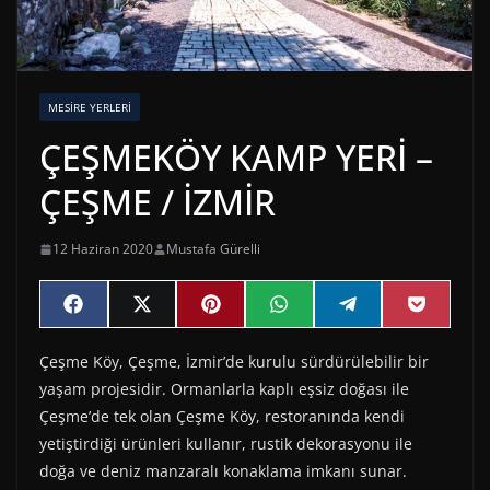
MESIRE YERLERI
ÇEŞMEKÖY KAMP YERİ –
ÇEŞME / İZMİR
12 Haziran 2020
Mustafa Gürelli
Share
Share
Share
Share
Share
Share
F
X
P
W
T
P
on
on
on
on
on
on
a
(
i
h
e
o
c
T
n
a
l
c
Çeşme Köy, Çeşme, İzmir’de kurulu sürdürülebilir bir
e
w
t
t
e
k
b
i
e
s
g
e
yaşam projesidir. Ormanlarla kaplı eşsiz doğası ile
o
t
r
A
r
t
o
t
e
p
a
Çeşme’de tek olan Çeşme Köy, restoranında kendi
k
e
s
p
m
yetiştirdiği ürünleri kullanır, rustik dekorasyonu ile
r
t
)
doğa ve deniz manzaralı konaklama imkanı sunar.