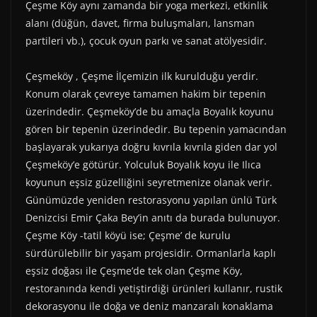
Çeşme Köy aynı zamanda bir yoga merkezi, etkinlik
alanı (düğün, davet, firma buluşmaları, lansman
partileri vb.), çocuk oyun parkı ve sanat atölyesidir.
Çeşmeköy , Çeşme İlçemizin ilk kurulduğu yerdir.
Konum olarak çevreye tamamen hakim bir tepenin
üzerindedir. Çeşmeköy’de bu amaçla Boyalık koyunu
gören bir tepenin üzerindedir. Bu tepenin yamacından
başlayarak yukarıya doğru kıvrıla kıvrıla giden dar yol
Çeşmeköy’e götürür. Yolculuk Boyalık koyu ile Ilıca
koyunun eşsiz güzelliğini seyretmenize olanak verir.
Günümüzde yeniden restorasyonu yapılan ünlü Türk
Denizcisi Emir Çaka Bey’in anıtı da burada bulunuyor.
Çeşme Köy -tatil köyü ise; Çeşme’ de kurulu
sürdürülebilir bir yaşam projesidir. Ormanlarla kaplı
eşsiz doğası ile Çeşme’de tek olan Çeşme Köy,
restoranında kendi yetiştirdiği ürünleri kullanır, rustik
dekorasyonu ile doğa ve deniz manzaralı konaklama