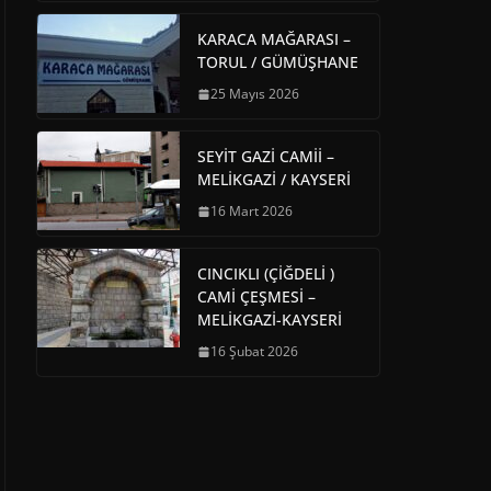
KARACA MAĞARASI –
TORUL / GÜMÜŞHANE
25 Mayıs 2026
SEYİT GAZİ CAMİİ –
MELİKGAZİ / KAYSERİ
16 Mart 2026
CINCIKLI (ÇİĞDELİ )
CAMİ ÇEŞMESİ –
MELİKGAZİ-KAYSERİ
16 Şubat 2026