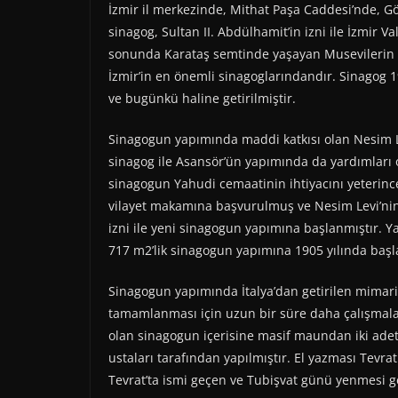
İzmir il merkezinde, Mithat Paşa Caddesi’nde, G
sinagog, Sultan II. Abdülhamit’in izni ile İzmir Va
sonunda Karataş semtinde yaşayan Musevilerin d
İzmir’in en önemli sinagoglarındandır. Sinagog 1
ve bugünkü haline getirilmiştir.
Sinagogun yapımında maddi katkısı olan Nesim Lev
sinagog ile Asansör’ün yapımında da yardımları ol
sinagogun Yahudi cemaatinin ihtiyacını yeterinc
vilayet makamına başvurulmuş ve Nesim Levi’nin 
izni ile yeni sinagogun yapımına başlanmıştır. Y
717 m2’lik sinagogun yapımına 1905 yılında başla
Sinagogun yapımında İtalya’dan getirilen mimar
tamamlanması için uzun bir süre daha çalışmala
olan sinagogun içerisine masif maundan iki adet
ustaları tarafından yapılmıştır. El yazması Tevr
Tevrat’ta ismi geçen ve Tubişvat günü yenmesi g