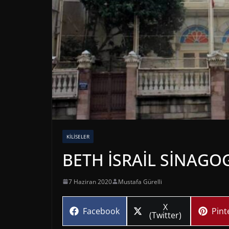
KILISELER
BETH İSRAİL SİNAGOG
7 Haziran 2020
Mustafa Gürelli
Share
X
Share
Sha
Facebook
Pint
on
(Twitter)
on
on