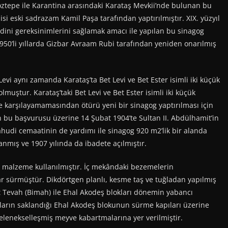
öztepe ile Karantina arasındaki Karataş Mevkii’nde bulunan bu
lisi eski sadrazam Kamil Paşa tarafından yaptırılmıştır. XIX. yüzyıl
ini gereksinimlerini sağlamak amacı ile yapılan bu sinagog
950’li yıllarda Gizbar Avraam Rubi tarafından yeniden onarılmış
i aynı zamanda Karataş’ta Bet Levi ve Bet Ester isimli iki küçük
muştur. Karataş’taki Bet Levi ve Bet Ester isimli iki küçük
e karşılayamamasından ötürü yeni bir sinagog yaptırılması için
bu başvurusu üzerine 14 Şubat 1904’te Sultan II. Abdülhamit’in
ahudi cemaatinin de yardımı ile sinagog 920 m2’lik bir alanda
nmış ve 1907 yılında da ibadete açılmıştır.
i malzeme kullanılmıştır. İç mekândaki bezemelerin
r sürmüştür. Dikdörtgen planlı, kesme taş ve tuğladan yapılmış
 Tevah (Bimah) ile Ehal Akodeş blokları dönemin yabancı
atların saklandığı Ehal Akodeş blokunun sürme kapıları üzerine
elenekselleşmiş meyve kabartmalarına yer verilmiştir.