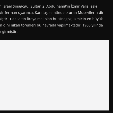
rael Sinagogu, Sultan 2. Abdülhamit’in İzmir Valisi eski
ir ferman uyarınca, Karataş semtinde oturan Musevilerin dini
miştir. 1200 altın liraya mal olan bu sinagog, İzmir’in en büyük
dini nikah törenleri bu havrada yapılmaktadır. 1905 yılında
 girmiştir.