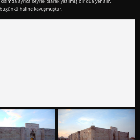
 kısımda ayrıca seyrek olarak yazılmış bir dua yer alır.
ek bugünkü haline kavuşmuştur.