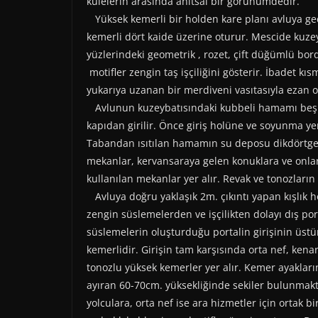
kulelerin arasında anıtsal bir görünümdedir.
Yüksek kemerli bir holden kare planı avluya geçi
kemerli dört kaide üzerine oturur. Mescide kuzey 
yüzlerindeki geometrik , rozet, çift düğümlü bord
motifler zengin taş işçiliğini gösterir. İbadet kı
yukarıya uzanan bir merdiveni vasıtasıyla ezan o
Avlunun kuzeybatısındaki kubbeli hamamı beş 
kapıdan girilir. Önce giriş holüne ve soyunma ye
Tabandan ısıtılan hamamın su deposu dikdörtgen 
mekanlar, kervansaraya gelen konuklara ve onların
kullanılan mekanlar yer alır. Revak ve tonozların
Avluya doğru yaklaşık 2m. çıkıntı yapan kışlık h
zengin süslemelerden ve işçilikten dolayı dış po
süslemelerin oluşturduğu portalin girişinin üstün
kemerlidir. Girişin tam karşısında orta nef, kenar
tonozlu yüksek kemerler yer alır. Kemer ayakları
ayıran 60-70cm. yüksekliğinde sekiler bulunmakta
yolculara, orta nef ise ara hizmetler için ortak b