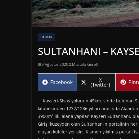
HANLAR
SULTANHANI – KAYSE
9 Ağustos 2020
Mustafa Gürelli
Share
X
Share
Sha
Facebook
Pint
on
(Twitter)
on
on
Kayseri-Sivas yolunun 45km. sinde bulunan Sult
kitabesinden 1232/1236 yılları arasında Alaaddin
3900m² lik alana yapılan Kayseri Sultanhanı, p
Girişi kuzeyden olan Sultanhan’ın portalinin her 
oluşan kuleler yer alır. Kısmen yıkılmış portali i