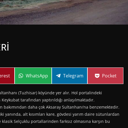
Rİ
re
Share
Share
Share
erest
WhatsApp
Telegram
Pocket
on
on
on
anhanı (Tuzhisar) köyünde yer alır. Hol portalindeki
 Keykubat tarafından yaptırıldığı anlaşılmaktadır.
lan bakımından daha çok Aksaray Sultanhanı’na benzemektedir.
iki yanında, alt kısımları kare, gövdesi yarım daire sütunlardan
se klasik Selçuklu portallarinden farksız olmasına karşın bu