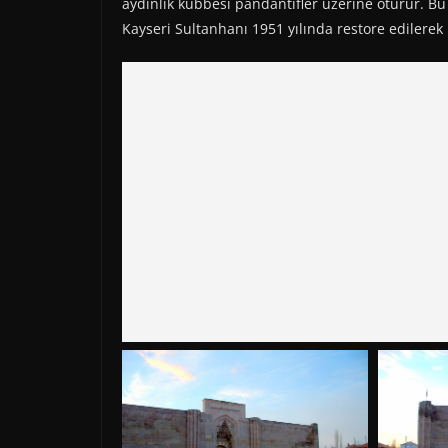
aydınlık kubbesi pandantifler üzerine oturur. Bu
Kayseri Sultanhanı 1951 yılında restore ediler