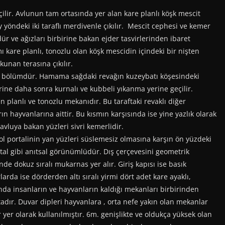
lir. Avlunun tam ortasında yer alan kare planlı köşk mescit
yöndeki iki taraflı merdivenle çıkılır. Mescit cephesi ve kemer
ür ve ağızları birbirine bakan ejder tasvirlerinden ibaret
smı kare planlı, tonozlu olan köşk mescidin içindeki bir nişten
kunan terasına çıkılır.
bölümdür. Hamama sağdaki revağın kuzeybatı köşesindeki
rine daha sonra kurnalı ve kubbeli yıkanma yerine geçilir.
planlı ve tonozlu mekanıdır. Bu taraftaki revaklı diğer
 hayvanlarına aittir. Bu kısmın karşısında ise yine yazlık olarak
 avluya bakan yüzleri sivri kemerlidir.
ol portalinin yan yüzleri süslemesiz olmasına karşın ön yüzdeki
rtal gibi anıtsal görünümlüdür. Dış çerçevesini geometrik
de dokuz sıralı mukarnas yer alır. Giriş kapısı ise basık
larda ise dörderden altı sıralı yirmi dört adet kare ayaklı,
nda insanların ve hayvanların kaldığı mekanları birbirinden
dır. Duvar dipleri hayvanlara , orta nefe yakın olan mekanlar
ir yer olarak kullanılmıştır. 6m. genişlikte ve oldukça yüksek olan