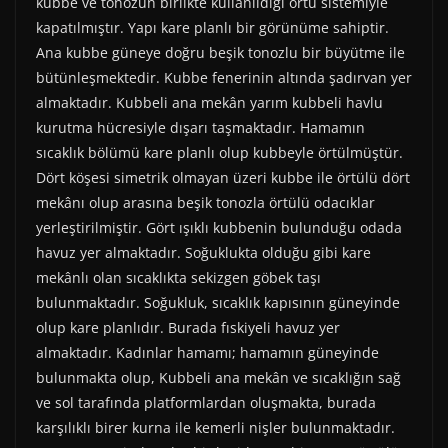
kubbe ve tonozun birlikte kullanıldığı örtü sistemiyle
kapatılmıştır. Yapı kare planlı bir görünüme sahiptir.
Ana kubbe güneye doğru beşik tonozlu bir büyütme ile
bütünleşmektedir. Kubbe fenerinin altında şadırvan yer
almaktadır. Kubbeli ana mekân yarım kubbeli havlu
kurutma hücresiyle dışarı taşmaktadır. Hamamın
sıcaklık bölümü kare planlı olup kubbeyle örtülmüştür.
Dört köşesi simetrik olmayan üzeri kubbe ile örtülü dört
mekânı olup arasına beşik tonozla örtülü odacıklar
yerleştirilmiştir. Gört ışıklı kubbenin bulunduğu odada
havuz yer almaktadır. Soğuklukta olduğu gibi kare
mekânlı olan sıcaklıkta sekizgen göbek taşı
bulunmaktadır. Soğukluk, sıcaklık kapısının güneyinde
olup kare planlıdır. Burada fıskiyeli havuz yer
almaktadır. Kadınlar hamamı; hamamın güneyinde
bulunmakta olup, Kubbeli ana mekân ve sıcaklığın sağ
ve sol tarafında platformlardan oluşmakta, burada
karşılıklı birer kurna ile kemerli nişler bulunmaktadır.