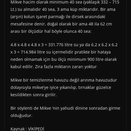
Mikve hacim olarak minimum 40 sea (yaklaşık 332 – 715
Lt.) su almalıdır 40 sea, 3 ama küp miktarıdır. Bir ama
(arşın) kolun işaret parmağı ile dirsek arasındaki
mesafesine denir, doğal olarak bir ama 48 ila 62 cm
arası bir ölçüdür hal böyle olunca 40 sea:
4.8 x 4.8 x 4.8 x 3 = 331.776 litre su ya da 6.2 x 6.2 x 6.2
x 3 = 714.984 litre su içermelidir pratikte bir hataya
neden olmamak için bu ölçü minimum 900 litre olarak
kabul edilir. Zira fazla miktarın zararı yoktur
Mikve bir temizlenme havuzu değil arınma havuzudur
dolayısıyla mikve’ye iyice yıkanılıp, tırnaklar güzelce
kesildikten sonra girilir.
Bir söylenti de Mikve ‘nin yahudi dinine sonradan girme
olduğudur.
Kaynak : VİKİPEDİ