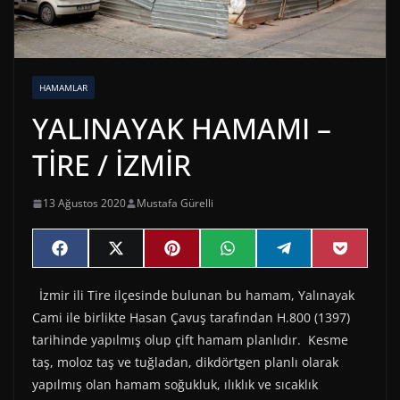
HAMAMLAR
YALINAYAK HAMAMI –
TİRE / İZMİR
13 Ağustos 2020
Mustafa Gürelli
Share
Share
Share
Share
Share
Share
F
X
P
W
T
P
on
on
on
on
on
on
a
(
i
h
e
o
c
T
n
a
l
c
İzmir ili Tire ilçesinde bulunan bu hamam, Yalınayak
e
w
t
t
e
k
b
i
e
s
g
e
Cami ile birlikte Hasan Çavuş tarafından H.800 (1397)
o
t
r
A
r
t
o
t
e
p
a
tarihinde yapılmış olup çift hamam planlıdır. Kesme
k
e
s
p
m
taş, moloz taş ve tuğladan, dikdörtgen planlı olarak
r
t
)
yapılmış olan hamam soğukluk, ılıklık ve sıcaklık