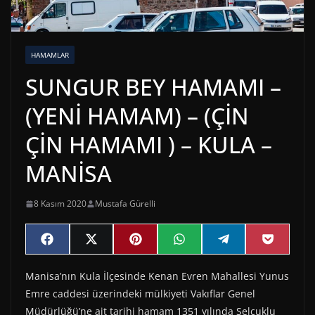
HAMAMLAR
SUNGUR BEY HAMAMI –
(YENİ HAMAM) – (ÇİN
ÇİN HAMAMI ) – KULA –
MANİSA
8 Kasım 2020
Mustafa Gürelli
Share
Share
Share
Share
Share
Share
F
X
P
W
T
P
on
on
on
on
on
on
a
(
i
h
e
o
c
T
n
a
l
c
Manisa’nın Kula İlçesinde Kenan Evren Mahallesi Yunus
e
w
t
t
e
k
b
i
e
s
g
e
Emre caddesi üzerindeki mülkiyeti Vakıflar Genel
o
t
r
A
r
t
o
t
e
p
a
Müdürlüğü’ne ait tarihi hamam 1351 yılında Selçuklu