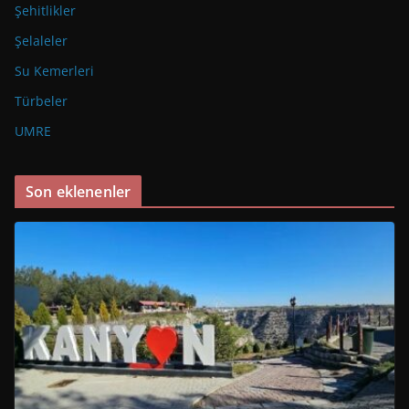
Şehitlikler
Şelaleler
Su Kemerleri
Türbeler
UMRE
Son eklenenler