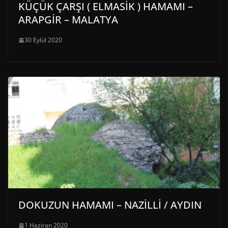
KÜÇÜK ÇARŞI ( ELMASİK ) HAMAMI –
ARAPGİR – MALATYA
30 Eylül 2020
DOKUZUN HAMAMI – NAZİLLİ / AYDIN
1 Haziran 2020