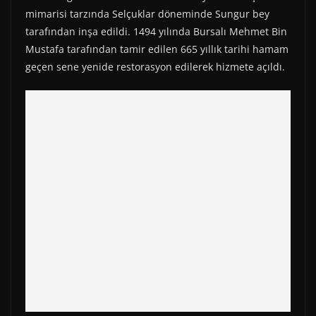
k
e
s
p
m
mimarisi tarzında Selçuklar döneminde Sungur bey
r
t
)
tarafından inşa edildi. 1494 yılında Bursalı Mehmet Bin
Mustafa tarafından tamir edilen 665 yıllık tarihi hamam
geçen sene yenide restorasyon edilerek hizmete açıldı.