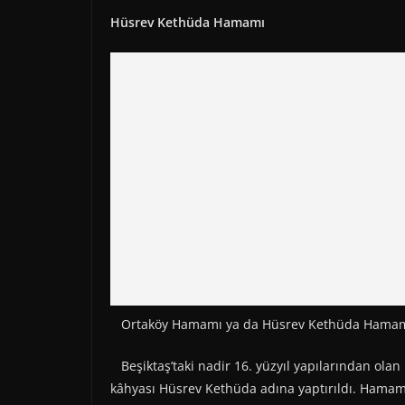
Hüsrev Kethüda Hamamı
Ortaköy Hamamı ya da Hüsrev Kethüda Hamamı, İ
Beşiktaş’taki nadir 16. yüzyıl yapılarından o
kâhyası Hüsrev Kethüda adına yaptırıldı. Hamamı