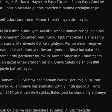
rtilmiştir. Barbaros Hayrettin Paşa Türbesi, Sinan Paşa Cami ve
r Sinan’ın tasarladığı dört eserden biri olma özelliğini taşır.
hüdası tarafından Mimar Sinan’a inşa ettirilmiştir.
iki kubbe bulunuyor. Klasik Osmanlı mimari örneği olan taş
aklık-hamam bölümleri bulunuyor. 1200 metrekare alana sahip
ıyorsunuz. Merdivenle üst kata çıkılıyor. Pencerelerin rengi ve
mam odaları bulunuyor. Restorasyonda orijinal kurnalar da
zemelerini görmeniz mümkün. Mimar Sinan’ın bu muhteşem
n güzel örneklerinden biridir. Evliya Çelebi de 14 bin 888
güyle bahsetmiştir.
amamı, 300 yıl boyunca hamam olarak işletilmiş olup, 2001
larak kullanılmaya başlanmıştır. 2011 yılında geçirdiği ikinci
 2017 yılı itibari ile Beşiktaş Belediyesi tarafından işletilmeye
ük gruplar ve özel davetlere ev sahipliği yapmaktadır.