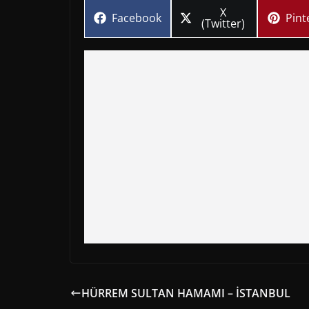
Share
X
Share
Sha
Facebook
Pint
on
(Twitter)
on
on
HÜRREM SULTAN HAMAMI – İSTANBUL