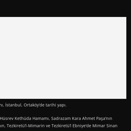
stanbul, Ortaköy’de tarihi yapı.
lan Hüsrev Kethüda Hamamı, Sadrazam Kara Ahmet Paşa’nın
n, Tezkiretü’l-Mimarin ve Tezkiretü’l Ebniye’de Mimar Sinan