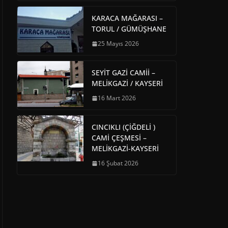
KARACA MAĞARASI –
TORUL / GÜMÜŞHANE
25 Mayıs 2026
SEYİT GAZİ CAMİİ –
MELİKGAZİ / KAYSERİ
16 Mart 2026
CINCIKLI (ÇİĞDELİ )
CAMİ ÇEŞMESİ –
MELİKGAZİ-KAYSERİ
16 Şubat 2026