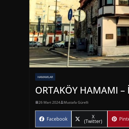
HAMAMLAR
ORTAKÖY HAMAMI – 
26 Mart 2024
Mustafa Gürelli
Share
X
Share
Sha
Facebook
Pint
on
(Twitter)
on
on