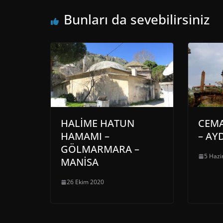
Bunları da sevebilirsiniz
HALİME HATUN
CEMA
HAMAMI –
– AY
GÖLMARMARA –
5 Hazi
MANİSA
26 Ekim 2020