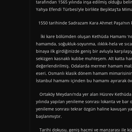
tarafından 1565 yılında inşa edilmiş olduğu beli
Yahya Efendi Türbesi’yle birlikte Beşiktaş’ta Mima
1550 tarihinde Sadrazam Kara Ahmet Paşa’nın ket
İki kare bölümden oluşan Kethüda Hamamı ‘nda 
hamamda, soğukluk-soyunma, ılıklık-hela ve sıc
binaya ilk girdiğinizde geniş bir avluyla karşılaş
sekizgen kasnaklı kubbe muhteşem. Alt katta ha
değerlendirilmiş. Odalarda mermer hamam mal
eseri, Osmanlı klasik dönem hamam mimarisinin e
İstanbul hamamı içinden bu hamamı ayırarak öv
Ortaköy Meydanı’nda yer alan Hüsrev Kethüda H
yılında yapılan yenileme sonrası lokanta ve bar o
yenileme sonrası tekrar özgün haline kavuşan yapı,
başlanmıştır.
Tarihi dokusu, geniş hacmi ve manzarası ile küç