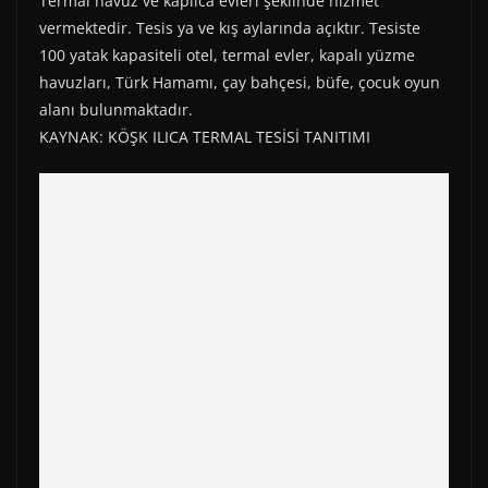
Termal havuz ve kaplıca evleri şeklinde hizmet
vermektedir. Tesis ya ve kış aylarında açıktır. Tesiste
100 yatak kapasiteli otel, termal evler, kapalı yüzme
havuzları, Türk Hamamı, çay bahçesi, büfe, çocuk oyun
alanı bulunmaktadır.
KAYNAK: KÖŞK ILICA TERMAL TESİSİ TANITIMI