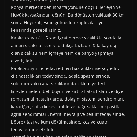
r
t
)
Konya merkezinden Isparta yönüne doğru ilerleyin ve
Hüyük kavşağından dönün. Bu dönüşten yaklaşık 30 km
sonra Hüyük ilçesine gelmeden kaplıcaları yol
kenarında görebilirsiniz.
Kaplıca suyu 41. 5 santigrat derece sıcaklıkta sondajla
alınan sıcak su rezervi oldukça fazladır. Şifa kaynağı
olan sıcak su hem içmeye hem de banyo yapmaya
elverişlidir.
Kaplıca suyu ile tedavi edilen hastalıklar ise şöyledir;
cilt hastalıkları tedavisinde, adale spazmlarında,
solunum yolu rahatsızlıklarında, eklem yerleri
kireçlenmeleri, bel, boyun ve sırt rahatsızlıkları ve diğer
romatizmal hastalıklarda, dolaşım sistemi sendromları,
karaciğer, safra kesesi, mide ve bağırsakların spastik
ağrılı sendromları, nefrit, nevralji ve selülit tedavisinde,
böbrek taşı ve kum dökülmesinde, göz ve guatr
tedavilerinde etkilidir.