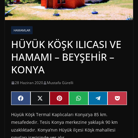
HAMAMLAR
HÜYÜK KÖŞK ILICASI VE
HAMAMI – BEYŞEHİR –
KONYA
28 Haziran 2020
Mustafa Gürelli
Share
Share
Share
Share
Share
Share
F
X
P
W
T
P
on
on
on
on
on
on
a
(
i
h
e
o
c
T
n
a
l
c
Hüyük Köşk Termal Kaplıcaları Konya’ya 85 km.
e
w
t
t
e
k
b
i
e
s
g
e
mesafededir. Tesis Konya merkezine yaklaşık 90 km
o
t
r
A
r
t
o
t
e
p
a
uzaklıktadır. Konya’nın Hüyük ilçesi Köşk mahallesi
k
e
s
p
m
sınırları içerisinde yer alır.