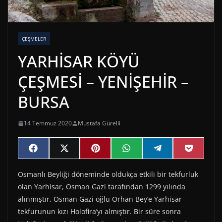
ÇEŞMELER
YARHİSAR KÖYÜ
ÇEŞMESİ – YENİŞEHİR –
BURSA
14 Temmuz 2020
Mustafa Gürelli
Share
Share
Share
Share
Share
Share
F
X
P
W
T
P
on
on
on
on
on
on
a
(
i
h
e
o
c
T
n
a
l
c
Osmanlı Beyliği döneminde oldukça etkili bir tekfurluk
e
w
t
t
e
k
b
i
e
s
g
e
olan Yarhisar, Osman Gazi tarafından 1299 yılında
o
t
r
A
r
t
o
t
e
p
a
alınmıştır. Osman Gazi oğlu Orhan Bey’e Yarhisar
k
e
s
p
m
tekfurunun kızı Holofira’yı almıştır. Bir süre sonra
r
t