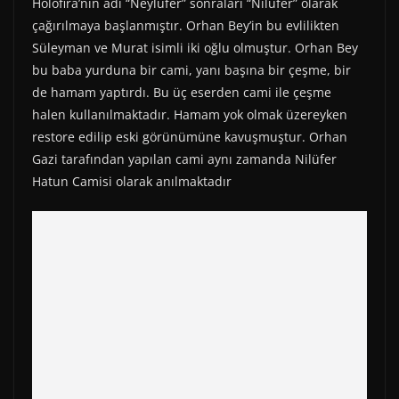
)
Holofira’nın adı “Neylüfer” sonraları “Nilüfer” olarak
çağırılmaya başlanmıştır. Orhan Bey’in bu evlilikten
Süleyman ve Murat isimli iki oğlu olmuştur. Orhan Bey
bu baba yurduna bir cami, yanı başına bir çeşme, bir
de hamam yaptırdı. Bu üç eserden cami ile çeşme
halen kullanılmaktadır. Hamam yok olmak üzereyken
restore edilip eski görünümüne kavuşmuştur. Orhan
Gazi tarafından yapılan cami aynı zamanda Nilüfer
Hatun Camisi olarak anılmaktadır