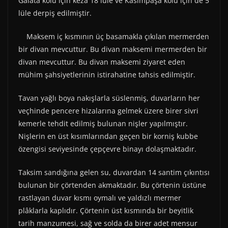
Galata kolu için keza 18 lüle ve Kasımpaşa kolu için de 5
lüle derpiş edilmiştir.
Maksem iç kısmının üç basamakla çıkılan mermerden
bir divan mevcuttur. Bu divan maksemi mermerden bir
divan mevcuttur. Bu divan maksemi ziyaret eden
mühim şahsiyetlerinin istirahatine tahsis edilmiştir.
Tavan yağlı boya nakışlarla süslenmiş, duvarların her
veçhinde pencere hizalarına gelmek üzere birer sivri
kemerle tehdit edilmiş bulunan nişler yapılmıştır.
Nişlerin en üst kısımlarından geçen bir korniş kubbe
özengisi seviyesinde çepçevre binayı dolaşmaktadır.
Taksim sandığına gelen su, duvardan 14 santim çıkıntısı
bulunan bir çörtenden akmaktadır. Bu çörtenin üstüne
rastlayan duvar kısmı oymalı ve yaldızlı mermer
plâklarla kaplıdır. Çörtenin üst kısmında bir beyitlik
tarih manzumesi, sağ ve solda da birer adet mensur