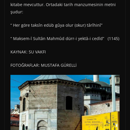
kitabe mevcuttur. Ortadaki tarih manzumesinin metni
şudur:
“ Her göre taksîn edüb gûya olur (okur) târîhinî”
“ Maksem-î Sultân Mahmûd dürr-i yektâ-i cedîd” (1145)
KAYNAK: SU VAKFI
FOTOĞRAFLAR: MUSTAFA GÜRELLİ