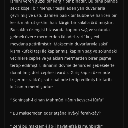
ismini veren güzel bir kârgir bir binadır. Bu bina plânda
sekiz köşeli bir menşur teşkil eden yan duvarlarla
çevrilmiş ve üstü dâhilen basık bir kubbe ve haricen bir
kesik mahrut şeklini haiz kârgir bir sakıfla örülmüştür.
Bu sakfın özengisi hizasında kapının sağ ve solunda
gelmek üzere mermerden iki adet zarif kuş evi
meydana getirilmiştir. Maksemin duvarlarıyla sakıf
kısmı küfeki taşı ile kaplanmış, kapının sağ ve solundaki
vecihlere cephe ve yalakları mermerden birer çeşme
tertip edilmiştir. Binanın dövme demirden şebekelerle
donatılmış dört cephesi vardır. Giriş kapısı üzerinde
ikişer mısralık üç satır halinde tertip edilmiş bir tarih
kıt’asının metni şudur:
“ Şehinşah-î cihan Mahmûd Hânın kevser-i lûtfu”
“ Bu maksemden eder atşâna irvâ-yî ferah-zâyî”
“ Zehî bû maksem-î âb-î hayât-efzâ ki muhbirdir”