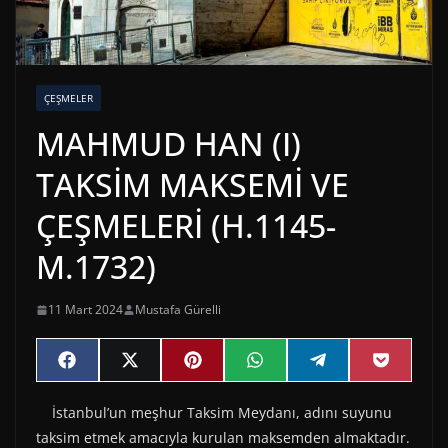
ÇEŞMELER
MAHMUD HAN (I)
TAKSİM MAKSEMİ VE
ÇEŞMELERİ (H.1145-
M.1732)
11 Mart 2024
Mustafa Gürelli
Share
Share
Share
Share
Share
Share
F
X
P
W
T
P
on
on
on
on
on
on
a
(
i
h
e
o
c
T
n
a
l
c
İstanbul’un meşhur Taksim Meydanı, adını suyunu
e
w
t
t
e
k
b
i
e
s
g
e
taksim etmek amacıyla kurulan maksemden almaktadır.
o
t
r
A
r
t