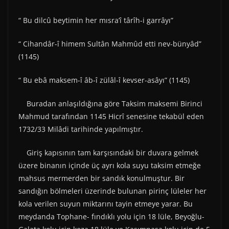
“ Bu dilcû beytimin her mısra’î târîh-i garrâyı”
“ Cihandâr-î himem Sultân Mahmûd etti nev-bünyâd”
(1145)
“ Bu ebâ maksem-î âb-î zülâl-î kevser-asâyı” (1145)
Buradan anlaşıldığına göre Taksim maksemi Birinci
Mahmud tarafından 1145 Hicrî senesine tekabül eden
1732/33 Milâdi tarihinde yapılmıştır.
Giriş kapısının tam karşısındaki bir duvara gelmek
üzere binanın içinde üç ayrı kola suyu taksim etmeğe
mahsus mermerden bir sandık konulmuştur. Bir
sandığın bölmeleri üzerinde bulunan pirinç lüleler her
kola verilen suyun miktarını tayin etmeye yarar. Bu
meydanda Tophane- fındıklı yolu için 18 lüle, Beyoğlu-