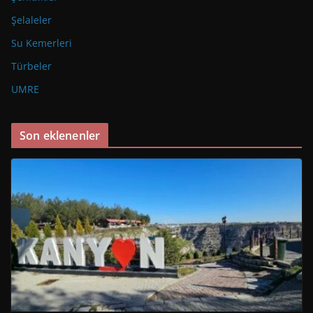
Şelaleler
Su Kemerleri
Türbeler
UMRE
Son eklenenler