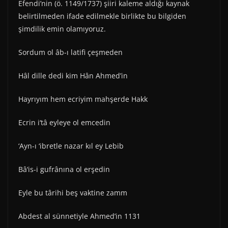
Efendi’nin (ö. 1149/1737) şiiri kaleme aldığı kaynak
belirtilmeden ifade edilmekle birlikte bu bilgiden
şimdilik emin olamıyoruz.
Sordum ol âb-ı latifi çeşmeden
Hâl dille dedi kim Hân Ahmed’in
Hayrıyım hem ecriyim mahşerde Hakk
Ecrin i‘tâ eyleye ol emcedin
‘Ayn-ı ‘ibretle nazar kıl ey Lebib
Bâ‘is-i gufrânına ol erşedin
Eyle bu târihi beş vaktine zamm
Abdest al sünnetiyle Ahmed’in 1131