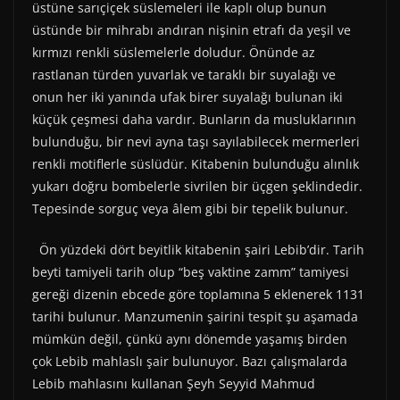
üstüne sarıçiçek süslemeleri ile kaplı olup bunun
üstünde bir mihrabı andıran nişinin etrafı da yeşil ve
kırmızı renkli süslemelerle doludur. Önünde az
rastlanan türden yuvarlak ve taraklı bir suyalağı ve
onun her iki yanında ufak birer suyalağı bulunan iki
küçük çeşmesi daha vardır. Bunların da musluklarının
bulunduğu, bir nevi ayna taşı sayılabilecek mermerleri
renkli motiflerle süslüdür. Kitabenin bulunduğu alınlık
yukarı doğru bombelerle sivrilen bir üçgen şeklindedir.
Tepesinde sorguç veya âlem gibi bir tepelik bulunur.
Ön yüzdeki dört beyitlik kitabenin şairi Lebib’dir. Tarih
beyti tamiyeli tarih olup “beş vaktine zamm” tamiyesi
gereği dizenin ebcede göre toplamına 5 eklenerek 1131
tarihi bulunur. Manzumenin şairini tespit şu aşamada
mümkün değil, çünkü aynı dönemde yaşamış birden
çok Lebib mahlaslı şair bulunuyor. Bazı çalışmalarda
Lebib mahlasını kullanan Şeyh Seyyid Mahmud