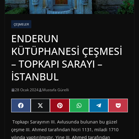
ÇEŞMELER
ENDERUN
KÜTÜPHANESİ ÇEŞMESİ
– TOPKAPI SARAYI –
İSTANBUL
28 Ocak 2024
Mustafa Gürelli
Share
Share
Share
Share
Share
Share
F
X
P
W
T
P
on
on
on
on
on
on
a
(
i
h
e
o
c
T
n
a
l
c
Topkapı Sarayının III. Avlusunda bulunan bu güzel
e
w
t
t
e
k
b
i
e
s
g
e
çeşme III. Ahmed tarafından hicri 1131, miladi 1710
o
t
r
A
r
t
o
t
e
p
a
yılında yaptırılmıştır. Yine III. Ahmed tarafından