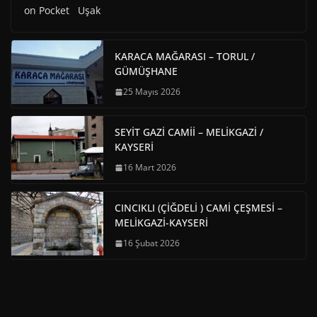
on Pocket Uşak
KARACA MAĞARASI – TORUL /
GÜMÜŞHANE
25 Mayıs 2026
SEYİT GAZİ CAMİİ – MELİKGAZİ /
KAYSERİ
16 Mart 2026
CINCIKLI (ÇİĞDELİ ) CAMİ ÇEŞMESİ –
MELİKGAZİ-KAYSERİ
16 Şubat 2026