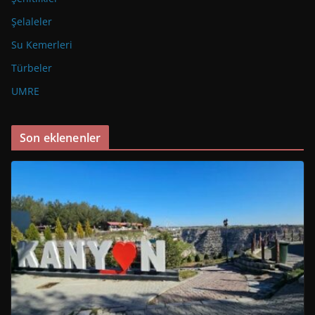
Şelaleler
Su Kemerleri
Türbeler
UMRE
Son eklenenler