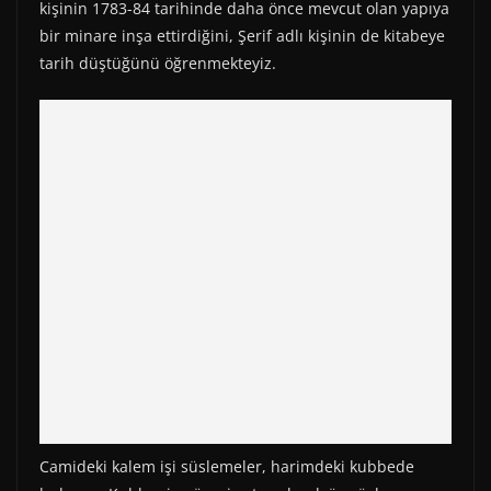
kişinin 1783-84 tarihinde daha önce mevcut olan yapıya
bir minare inşa ettirdiğini, Şerif adlı kişinin de kitabeye
tarih düştüğünü öğrenmekteyiz.
Camideki kalem işi süslemeler, harimdeki kubbede