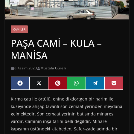
CAMILER
PAŞA CAMİ – KULA –
MANİSA
8 Kasım 2020
Mustafa Gürelli
Share
Share
Share
Share
Share
Share
F
X
P
W
T
P
on
on
on
on
on
on
a
(
i
h
e
o
c
T
n
a
l
c
Kırma çatı ile örtülü, enine dikdörtgen bir harim ile
e
w
t
t
e
k
b
i
e
s
g
e
kuzeyinde ahşap tavanlı son cemaat yerinden meydana
o
t
r
A
r
t
o
t
e
p
a
gelmektedir. Son cemaat yerinin batısında minaresi
k
e
s
p
m
vardır. Caminin inşa tarihi belli değildir. Minare
r
t
)
kapısının üstündeki kitabeden, Safer-zade adında bir