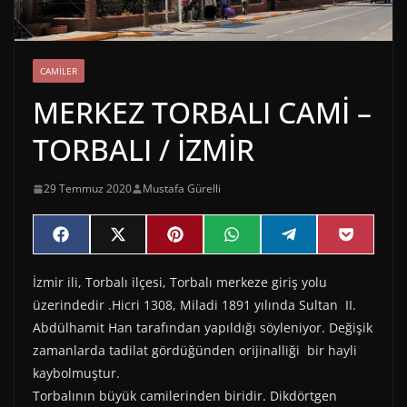
CAMILER
MERKEZ TORBALI CAMİ –
TORBALI / İZMİR
29 Temmuz 2020
Mustafa Gürelli
Share
Share
Share
Share
Share
Share
F
X
P
W
T
P
on
on
on
on
on
on
a
(
i
h
e
o
c
T
n
a
l
c
İzmir ili, Torbalı ilçesi, Torbalı merkeze giriş yolu
e
w
t
t
e
k
b
i
e
s
g
e
üzerindedir .Hicri 1308, Miladi 1891 yılında Sultan II.
o
t
r
A
r
t
o
t
e
p
a
Abdülhamit Han tarafından yapıldığı söyleniyor. Değişik
k
e
s
p
m
zamanlarda tadilat gördüğünden orijinalliği bir hayli
r
t
)
kaybolmuştur.
Torbalının büyük camilerinden biridir. Dikdörtgen