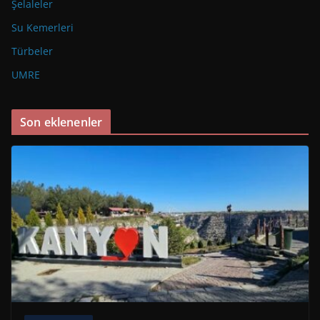
Şelaleler
Su Kemerleri
Türbeler
UMRE
Son eklenenler