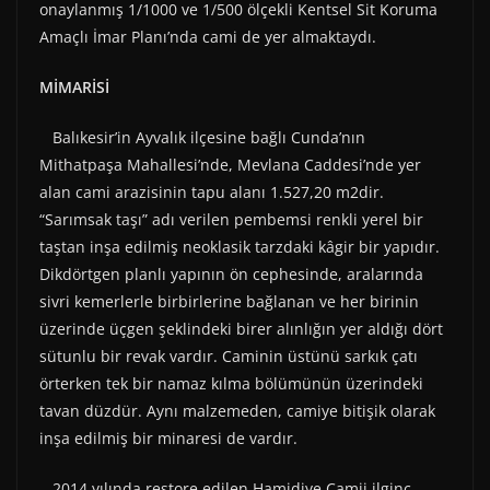
onaylanmış 1/1000 ve 1/500 ölçekli Kentsel Sit Koruma
Amaçlı İmar Planı’nda cami de yer almaktaydı.
MİMARİSİ
Balıkesir’in Ayvalık ilçesine bağlı Cunda’nın
Mithatpaşa Mahallesi’nde, Mevlana Caddesi’nde yer
alan cami arazisinin tapu alanı 1.527,20 m2dir.
“Sarımsak taşı” adı verilen pembemsi renkli yerel bir
taştan inşa edilmiş neoklasik tarzdaki kâgir bir yapıdır.
Dikdörtgen planlı yapının ön cephesinde, aralarında
sivri kemerlerle birbirlerine bağlanan ve her birinin
üzerinde üçgen şeklindeki birer alınlığın yer aldığı dört
sütunlu bir revak vardır. Caminin üstünü sarkık çatı
örterken tek bir namaz kılma bölümünün üzerindeki
tavan düzdür. Aynı malzemeden, camiye bitişik olarak
inşa edilmiş bir minaresi de vardır.
2014 yılında restore edilen Hamidiye Camii ilginç