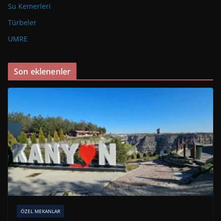
Su Kemerleri
Türbeler
UMRE
Son eklenenler
ÖZEL MEKANLAR