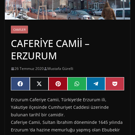
CAMILER
CAFERİYE CAMİİ –
ERZURUM
26 Temmuz 2020
Mustafa Gürelli
Share
Share
Share
Share
Share
Share
F
X
P
W
T
P
on
on
on
on
on
on
a
(
i
h
e
o
c
T
n
a
l
c
Erzurum Caferiye Camii, Türkiye’de Erzurum ili,
e
w
t
t
e
k
b
i
e
s
g
e
Yakutiye ilçesinde Cumhuriyet Caddesi üzerinde
o
t
r
A
r
t
o
t
e
p
a
bulunan tarihî bir camidir.
k
e
s
p
m
Caferiye Camii, Sultan İbrahim döneminde 1645 yılında
r
t
)
Erzurum ‘da hazine memurluğu yapmış olan Ebubekir