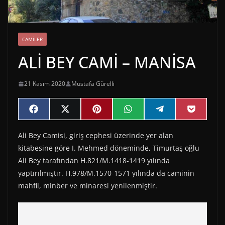
CAMILER
ALİ BEY CAMİ – MANİSA
21 Kasım 2020
Mustafa Gürelli
Share
Share
Share
Share
Share
Share
F
X
P
W
T
P
on
on
on
on
on
on
a
(
i
h
e
o
c
T
n
a
l
c
Ali Bey Camisi, giriş cephesi üzerinde yer alan
e
w
t
t
e
k
b
i
e
s
g
e
kitabesine göre I. Mehmed döneminde, Timurtaş oğlu
o
t
r
A
r
t
o
t
e
p
a
Ali Bey tarafından H.821/M.1418-1419 yılında
k
e
s
p
m
yaptırılmıştır. H.978/M.1570-1571 yılında da caminin
r
t
)
mahfil, minber ve minaresi yenilenmiştir.