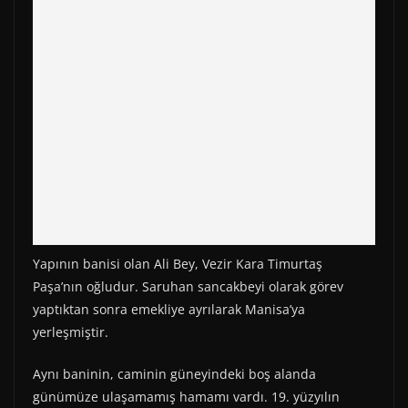
Yapının banisi olan Ali Bey, Vezir Kara Timurtaş
Paşa’nın oğludur. Saruhan sancakbeyi olarak görev
yaptıktan sonra emekliye ayrılarak Manisa’ya
yerleşmiştir.
Aynı baninin, caminin güneyindeki boş alanda
günümüze ulaşamamış hamamı vardı. 19. yüzyılın