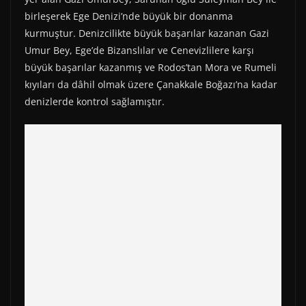
r
t
)
birleşerek Ege Denizi’nde büyük bir donanma
kurmuştur. Denizcilikte büyük başarılar kazanan Gazi
Umur Bey, Ege’de Bizanslılar ve Cenevizlilere karşı
büyük başarılar kazanmış ve Rodos’tan Mora ve Rumeli
kıyıları da dâhil olmak üzere Çanakkale Boğazı’na kadar
denizlerde kontrol sağlamıştır.