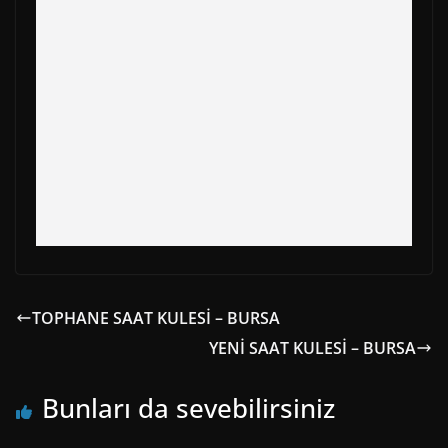
k
e
s
p
m
r
t
)
TOPHANE SAAT KULESİ – BURSA
YENİ SAAT KULESİ – BURSA
Bunları da sevebilirsiniz