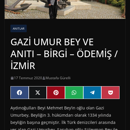
ANITLAR
GAZİ UMUR BEY VE
ANITI – BİRGİ – ÖDEMİŞ /
İZMİR
17 Temmuz 2020
Mustafa Gürelli
Share
Share
Share
Share
Share
Share
F
X
P
W
T
P
on
on
on
on
on
on
a
(
i
h
e
o
c
T
n
a
l
c
Aydınoğulları Beyi Mehmet Bey’in oğlu olan Gazi
e
w
t
t
e
k
b
i
e
s
g
e
Umurbey, Beyliğin 3. hükümdarı olarak 1334 yılında
o
t
r
A
r
t
o
t
e
p
a
beyliğin başına geçmiştir. İlk Türk denizcileri arasında
k
e
s
p
m
yer alan Gazi Umurbey, Saruhan oğlu Süleyman Bey ile